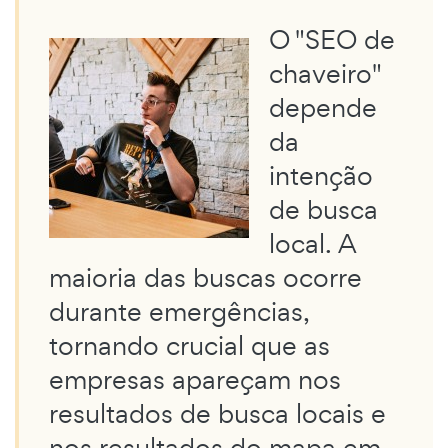
O "SEO de
chaveiro"
depende
da
intenção
de busca
local. A
maioria das buscas ocorre
durante emergências,
tornando crucial que as
empresas apareçam nos
resultados de busca locais e
nos resultados do mapa em