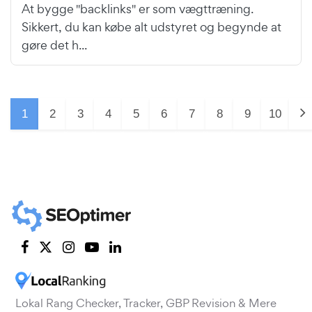
At bygge "backlinks" er som vægttræning.
Sikkert, du kan købe alt udstyret og begynde at
gøre det h...
1
2
3
4
5
6
7
8
9
10
Lokal Rang Checker, Tracker, GBP Revision & Mere