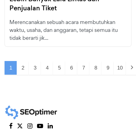
Penjualan Tiket
Merencanakan sebuah acara membutuhkan
waktu, usaha, dan anggaran, tetapi semua itu
tidak berarti jik...
1
2
3
4
5
6
7
8
9
10