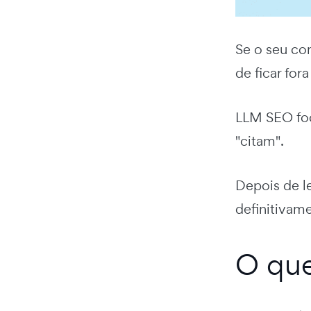
Se o seu con
de ficar for
LLM SEO foc
"citam".
Depois de l
definitivame
O qu