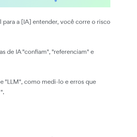
l para a [IA] entender, você corre o risco
s de IA "confiam", "referenciam" e
de "LLM", como medi-lo e erros que
".