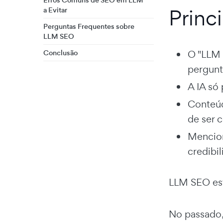
Erros Comuns de SEO em LLM
Princ
a Evitar
Perguntas Frequentes sobre
LLM SEO
Conclusão
O "LLM 
pergunt
A IA só
Conteúd
de ser c
Mencion
credibi
LLM SEO est
No passado,