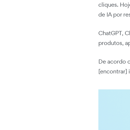
cliques. Ho
de IA por re
ChatGPT, C
produtos, a
De acordo
[encontrar]