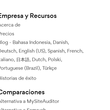
Empresa y Recursos
Acerca de
Precios
Blog -
Bahasa Indonesia
Danish
Deutsch
English (US)
Spanish
French
taliano
日本語
Dutch
Polski
ortuguese (Brazil)
Türkçe
istorias de éxito
Comparaciones
Alternativa a MySiteAuditor
Alternativa a Semrush