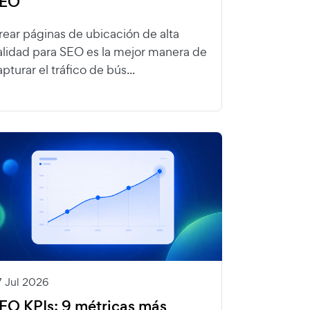
EO
rear páginas de ubicación de alta
alidad para SEO es la mejor manera de
pturar el tráfico de bús...
7 Jul 2026
EO KPIs: 9 métricas más