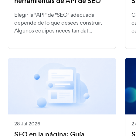
herramientas de API de SEO
S
Elegir la "API" de "SEO" adecuada
C
depende de lo que desees construir.
c
Algunos equipos necesitan dat...
ca
28 Jul 2026
2
SEO en la página: Guía
S