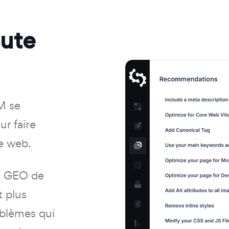
oute
M se
r faire
te web.
 / GEO de
t plus
oblèmes qui