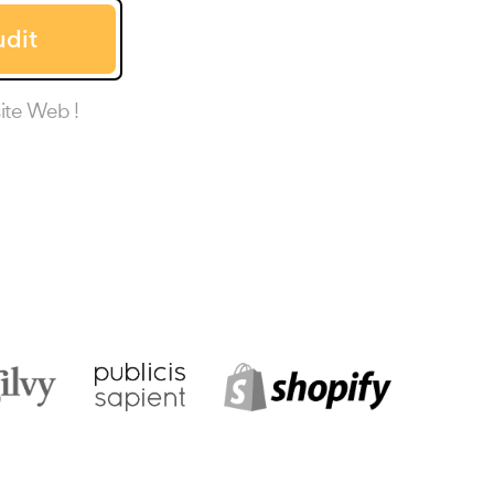
dit
ite Web !