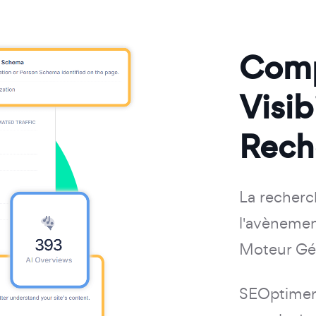
Comp
Visib
Rech
La recherc
l'avènemen
Moteur Gén
SEOptimer