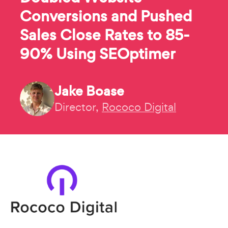
Conversions and Pushed
Sales Close Rates to 85-
90% Using SEOptimer
Jake Boase
Director,
Rococo Digital