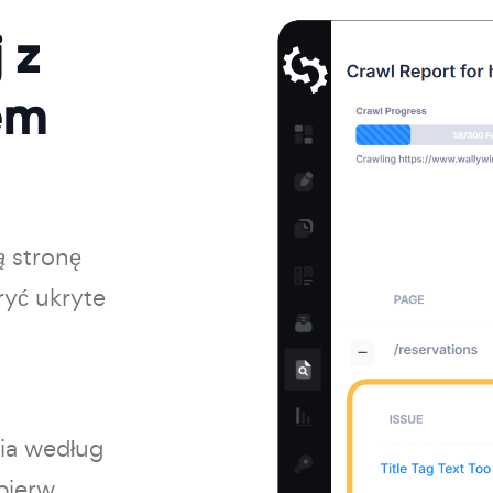
 z
em
ą
stronę
ryć ukryte
nia według
pierw