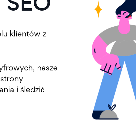
i SEO
lu klientów z
cyfrowych, nasze
strony
nia i śledzić