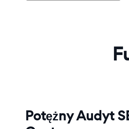
F
Potężny Audyt 