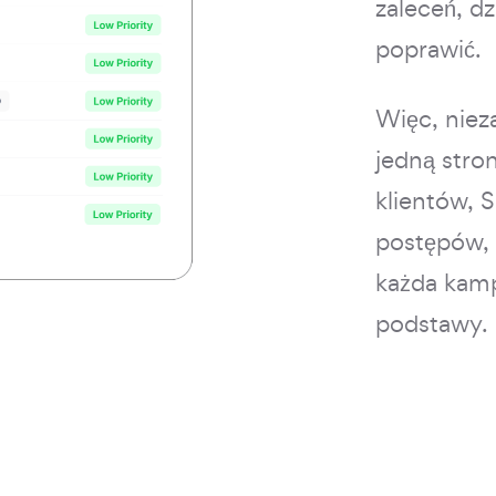
zaleceń, d
poprawić.
Więc, niez
jedną stro
klientów, 
postępów, 
każda kamp
podstawy.