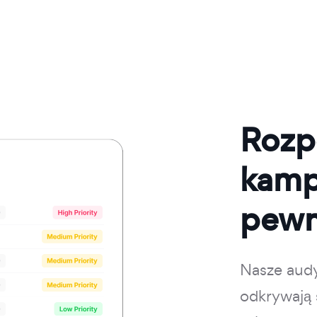
Rozp
kamp
pewn
Nasze audy
odkrywają 