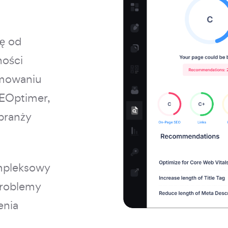
ę od
ności
amowaniu
SEOptimer,
branży
ompleksowy
problemy
enia