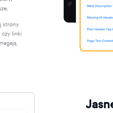
sze.
j strony
czy linki
ymagają
Jasn