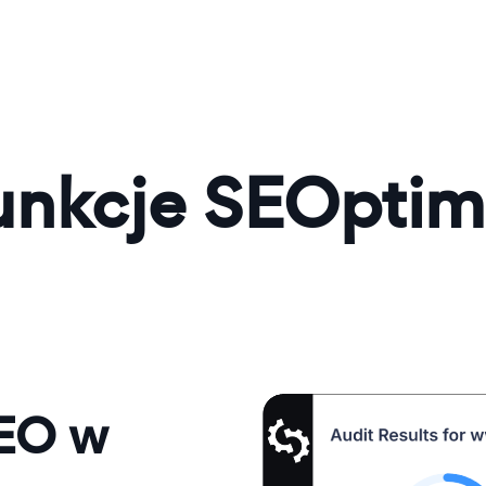
unkcje SEOptim
SEO w