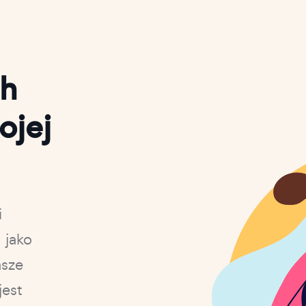
ch
ojej
i
 jako
asze
jest