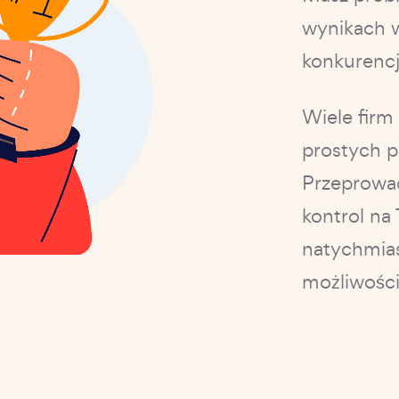
wynikach w
konkurenc
Wiele firm
prostych 
Przeprowa
kontrol na 
natychmias
możliwośc