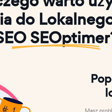
czego warto uż
ia do Lokalneg
SEO SEOptimer
Pop
l
Masz probl