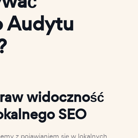
ywać
o Audytu
?
raw widoczność
okalnego SEO
emy z pojawianiem się w lokalnych