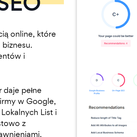
 SEO
ą online, które
 biznesu.
ientów i
 daje pełne
Firmy w Google,
Lokalnych List i
stowo z
awnieniami.