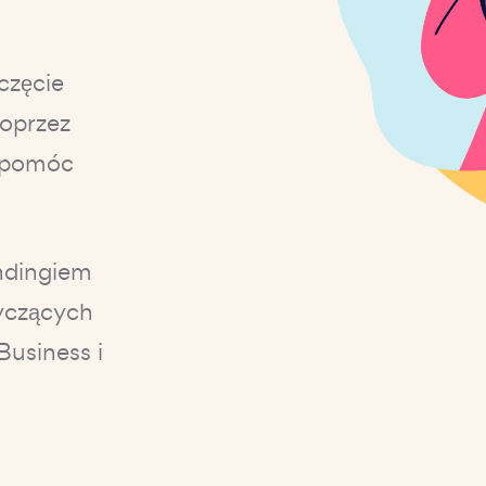
częcie
poprzez
z pomóc
ndingiem
yczących
Business i