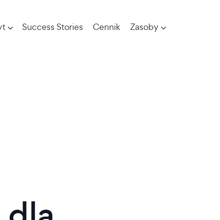
yt
Success Stories
Cennik
Zasoby
a
dla