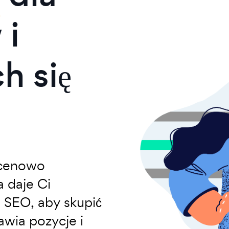
 i
h się
a cenowo
a daje Ci
 SEO, aby skupić
awia pozycje i