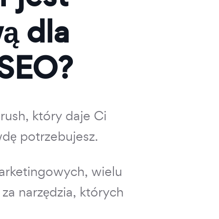
ą dla
 SEO?
ush, który daje Ci
dę potrzebujesz.
arketingowych, wielu
 za narzędzia, których