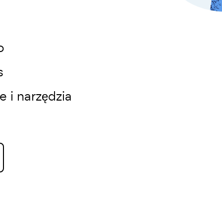
o
s
 i narzędzia