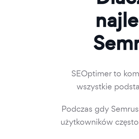
najl
Semr
SEOptimer to komp
wszystkie podst
Podczas gdy Semrush
użytkowników często z