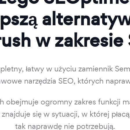
epszą alternatyw
ush w zakresie
letny, łatwy w użyciu zamiennik Semr
awowe narzędzia SEO, których napraw
 obejmuje ogromny zakres funkcji m
najduje się w sytuacji, w której płacą
tak naprawdę nie potrzebują.