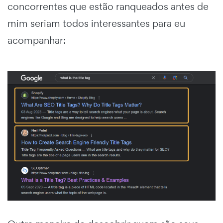
concorrentes que estão ranqueados antes de
mim seriam todos interessantes para eu
acompanhar: