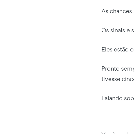
As chances 
Os sinais e 
Eles estão 
Pronto semp
tivesse cinc
Falando sob