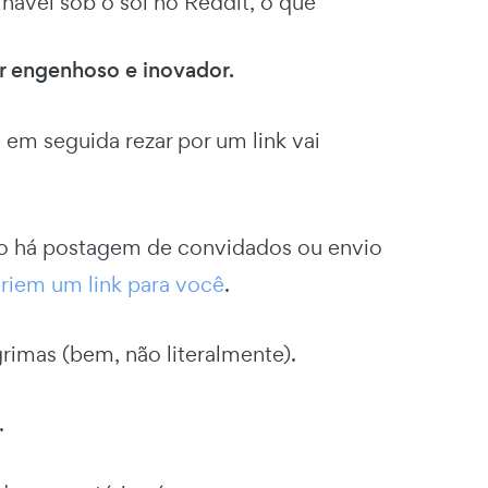
ável sob o sol no Reddit, o que
er engenhoso e inovador.
 em seguida rezar por um link vai
ão há postagem de convidados ou envio
criem um link para você
.
grimas (bem, não literalmente).
.