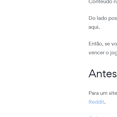
Conteúdo ru
Do lado posi
aqui.
Então, se v
vencer o jo
Antes
Para um sit
Reddit
.