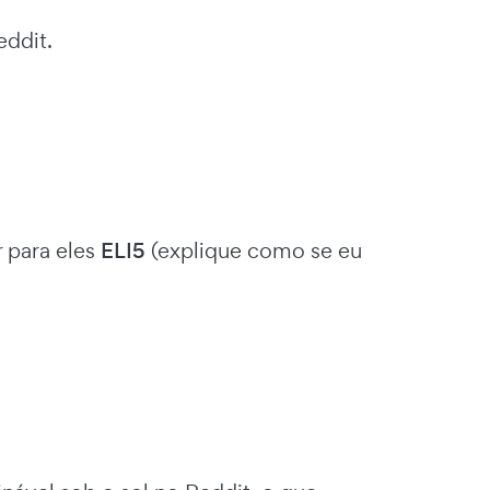
eddit.
 para eles
ELI5
(explique como se eu