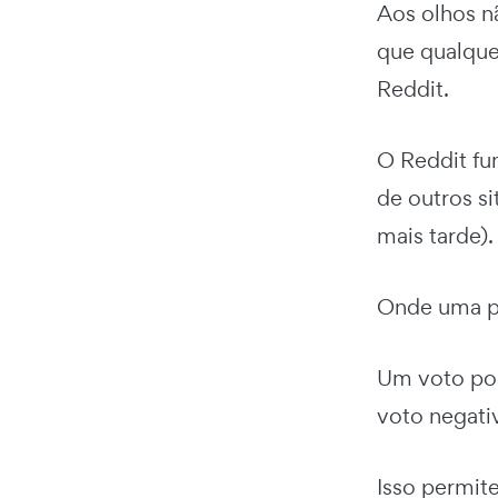
Aos olhos n
que qualquer
Reddit.
O Reddit fu
de outros si
mais tarde).
Onde uma pu
Um voto posi
voto negativ
Isso permit