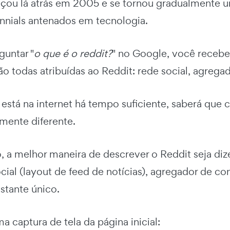
çou lá atrás em 2005 e se tornou gradualmente u
ennials antenados em tecnologia.
guntar "
o que é o reddit?
" no Google, você recebe
ão todas atribuídas ao Reddit: rede social, agreg
á está na internet há tempo suficiente, saberá que
amente diferente.
, a melhor maneira de descrever o Reddit seja diz
cial (layout de feed de notícias), agregador de c
astante único.
a captura de tela da página inicial: