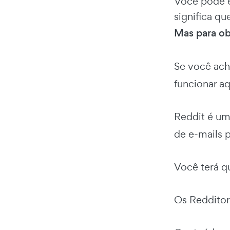
Você pode e
significa qu
Mas para ob
Se você ac
funcionar a
Reddit é um
de e-mails p
Você terá qu
Os Reddito