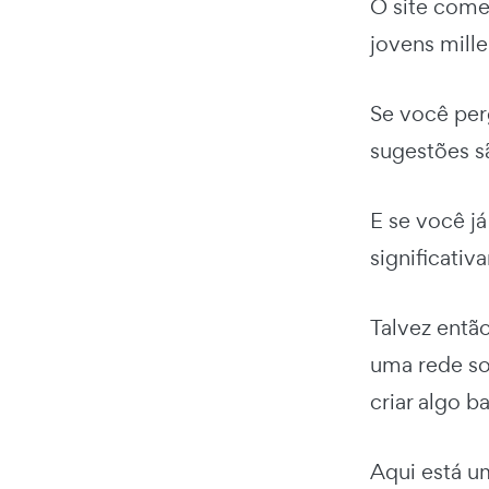
O site come
jovens mill
Se você per
sugestões s
E se você j
significativ
Talvez então
uma rede so
criar algo b
Aqui está um