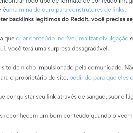
ncontrar todo tipo de formato de conteúdo imagin
e é
uma mina de ouro para construtores de links
.
ter backlinks legítimos do Reddit, você precisa s
ha que
criar conteúdo incrível
,
realizar divulgação
e
qui, você terá uma surpresa desagradável.
 site de nicho impulsionado pela comunidade. N
ara o proprietário do site,
pedindo para que eles 
e conquistar seu link através de sangue, suor e lá
rs reconhecem um bom conteúdo quando o veem