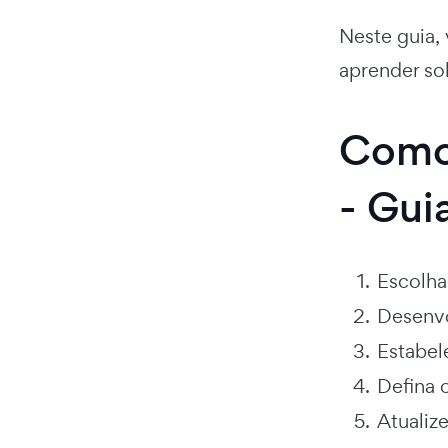
Neste guia,
aprender so
Como 
- Gui
Escolha 
Desenvo
Estabel
Defina 
Atualiz