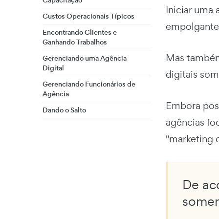
Capacitação
Iniciar uma 
Custos Operacionais Típicos
empolgantes
Encontrando Clientes e
Ganhando Trabalhos
Mas também
Gerenciando uma Agência
Digital
digitais so
Gerenciando Funcionários de
Agência
Embora poss
Dando o Salto
agências fo
"marketing d
De ac
somen