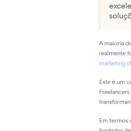
excele
soluçõ
A maioria d
realmente f
marketing di
Este é um c
Freelancers
transforman
Em termos d
fundador de