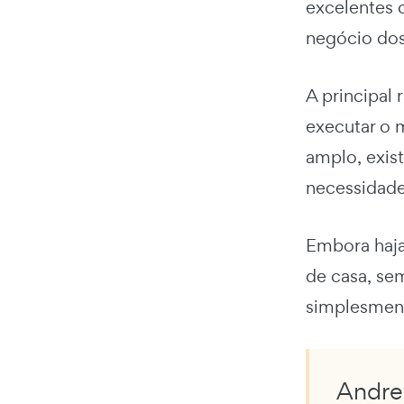
excelentes 
negócio dos 
A principal 
executar o m
amplo, exis
necessidade
Embora haja
de casa, se
simplesment
Andre