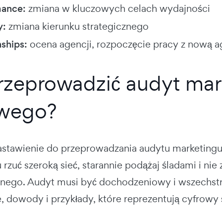
mance:
zmiana w kluczowych celach wydajności
y:
zmiana kierunku strategicznego
nships:
ocena agencji, rozpoczęcie pracy z nową a
rzeprowadzić audyt mar
owego?
astawienie do przeprowadzania audytu marketingu
rzuć szeroką sieć, starannie podążaj śladami i ni
ego. Audyt musi być dochodzeniowy i wszechstron
, dowody i przykłady, które reprezentują cyfrowy ś