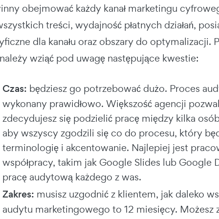
nny obejmować każdy kanał marketingu cyfroweg
szystkich treści, wydajność płatnych działań, po
yficzne dla kanału oraz obszary do optymalizacji.
należy wziąć pod uwagę następujące kwestie:
Czas:
będziesz go potrzebować dużo. Proces audy
wykonany prawidłowo. Większość agencji pozwala n
zdecydujesz się podzielić pracę między kilka osób
aby wszyscy zgodzili się co do procesu, który bę
terminologię i akcentowanie. Najlepiej jest pr
współpracy, takim jak Google Slides lub Google 
pracę audytową każdego z was.
Zakres:
musisz uzgodnić z klientem, jak daleko w
audytu marketingowego to 12 miesięcy. Możesz 