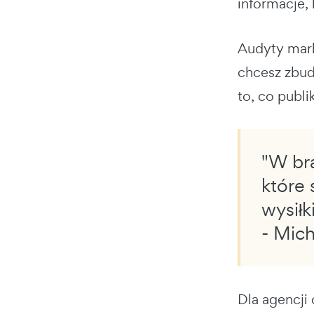
informacje,
Audyty mark
chcesz zbu
to, co publ
"W bra
które 
wysiłk
- Mic
Dla agencji