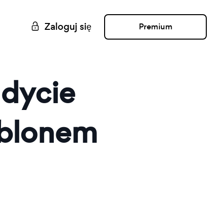
Zaloguj się
Premium
dycie
ablonem