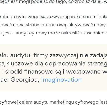
 będziesz mógł podejść do tego, co zrobisz dalej,
etingu cyfrowego są zazwyczaj prekursorem "załat
dować nową stronę internetową, aktywować nowy 
ikujesz - audyt cyfrowy może nakreślić uzasadnie
ku audytu, firmy zazwyczaj nie zadają
są kluczowe dla dopracowania strategi
i i środki finansowe są inwestowane 
hael Georgiou,
Imaginovation
 cyfrowej celem audytu marketingu cyfrowego jest