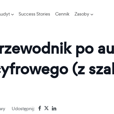
udyt
Success Stories
Cennik
Zasoby
rzewodnik po au
cyfrowego (z sz
owy
Udostępnij: