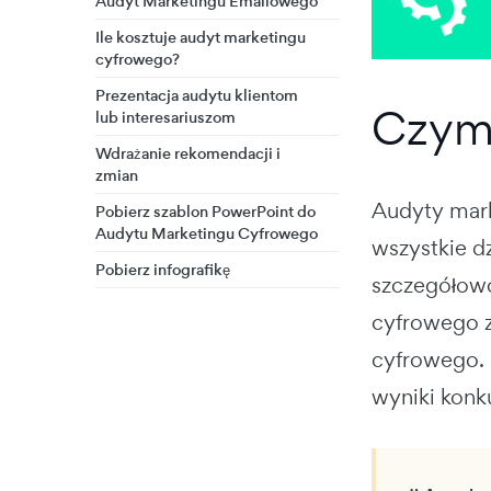
Audyt Marketingu Emailowego
Ile kosztuje audyt marketingu
cyfrowego?
Prezentacja audytu klientom
Czym 
lub interesariuszom
Wdrażanie rekomendacji i
zmian
Audyty mark
Pobierz szablon PowerPoint do
Audytu Marketingu Cyfrowego
wszystkie d
Pobierz infografikę
szczegółowo
cyfrowego z
cyfrowego. 
wyniki konku