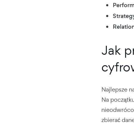
Perfor
Strateg
Relatio
Jak p
cyfr
Najlepsze n
Na początku 
nieodwrócon
zbierać dane