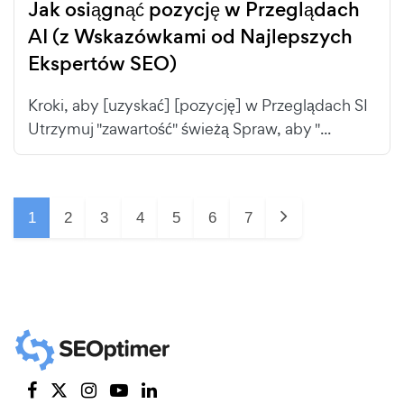
Jak osiągnąć pozycję w Przeglądach
AI (z Wskazówkami od Najlepszych
Ekspertów SEO)
Kroki, aby [uzyskać] [pozycję] w Przeglądach SI
Utrzymuj "zawartość" świeżą Spraw, aby "...
1
2
3
4
5
6
7