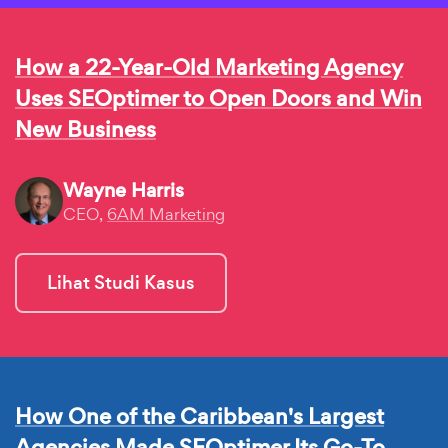
How a 22-Year-Old Marketing Agency
Uses SEOptimer to Open Doors and Win
New Business
Wayne Harris
CEO,
6AM Marketing
Lihat Studi Kasus
How One of the Caribbean's Largest
Agencies Made SEOptimer Its Go-To