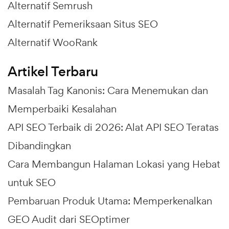
Alternatif Semrush
Alternatif Pemeriksaan Situs SEO
Alternatif WooRank
Artikel Terbaru
Masalah Tag Kanonis: Cara Menemukan dan
Memperbaiki Kesalahan
API SEO Terbaik di 2026: Alat API SEO Teratas
Dibandingkan
Cara Membangun Halaman Lokasi yang Hebat
untuk SEO
Pembaruan Produk Utama: Memperkenalkan
GEO Audit dari SEOptimer