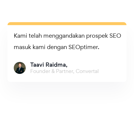
Saya suka SEOptimer! Ini memberikan
wawasan cepat tentang beberapa teknis
back-end dari sebuah situs web, serta
beberapa poin tindakan teknis SEO
tingkat tinggi. Sangat bagus untuk
panggilan penemuan! Menambah
banyak nilai untuk bisnis agensi digital
saya yang dikelola sendiri. Sangat
direkomendasikan!