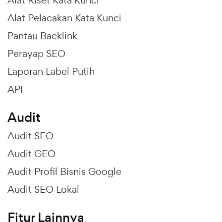
Alat Riset Kata Kunci
Alat Pelacakan Kata Kunci
Pantau Backlink
Perayap SEO
Laporan Label Putih
API
Audit
Audit SEO
Audit GEO
Audit Profil Bisnis Google
Audit SEO Lokal
Fitur Lainnya