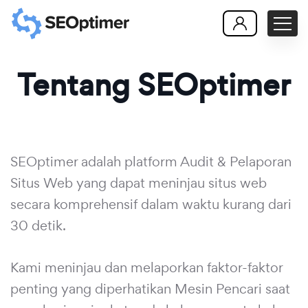
Tentang
SEOptimer
SEOptimer adalah platform Audit & Pelaporan
Situs Web yang dapat meninjau situs web
secara komprehensif dalam waktu kurang dari
30 detik.
Kami meninjau dan melaporkan faktor-faktor
penting yang diperhatikan Mesin Pencari saat