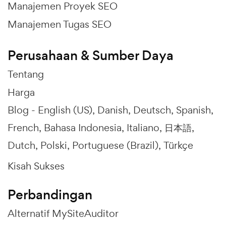
Manajemen Proyek SEO
Manajemen Tugas SEO
Perusahaan & Sumber Daya
Tentang
Harga
Blog -
English (US)
Danish
Deutsch
Spanish
French
Bahasa Indonesia
Italiano
日本語
Dutch
Polski
Portuguese (Brazil)
Türkçe
Kisah Sukses
Perbandingan
Alternatif MySiteAuditor