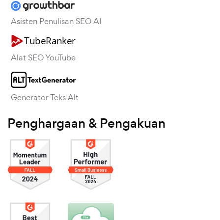
Asisten Penulisan SEO AI
Alat SEO YouTube
Generator Teks Alt
Penghargaan & Pengakuan