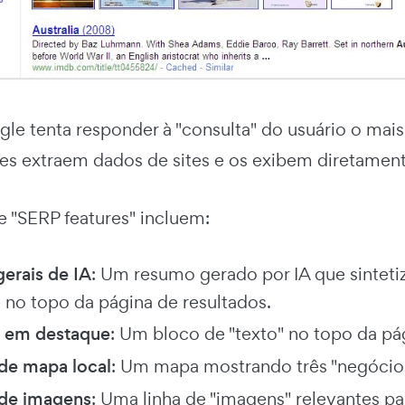
le tenta responder à "consulta" do usuário o mais
eles extraem dados de sites e os exibem diretamen
 "SERP features" incluem:
gerais de IA
: Um resumo gerado por IA que sintetiz
 no topo da página de resultados.
s em destaque
: Um bloco de "texto" no topo da p
de mapa local
: Um mapa mostrando três "negócios
de imagens
: Uma linha de "imagens" relevantes pa