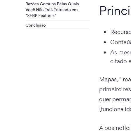
Razões Comuns Pelas Quais
Princ
Você Não Está Entrando em
"SERP Features"
Conclusão
Recurso
Conteúd
As mesm
citado 
Mapas, "ima
primeiro res
quer perman
[funcionalid
A boa notíci