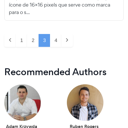
ícone de 16×16 pixels que serve como marca
para o s...
1
2
3
4
Recommended Authors
Adam Krzywda
Ruben Rogers