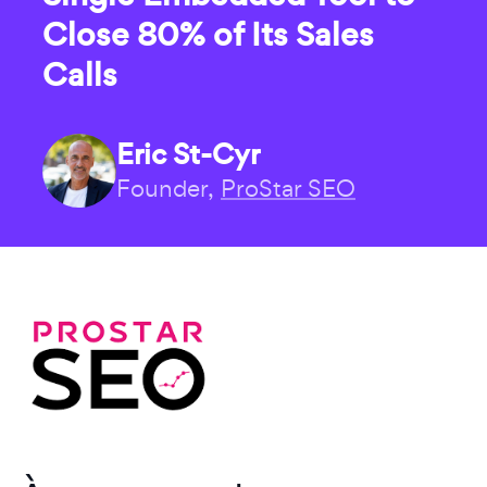
Close 80% of Its Sales
Calls
Eric St-Cyr
Founder,
ProStar SEO