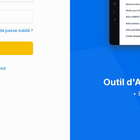
de passe oublié ?
ous
Outil d'
+ 