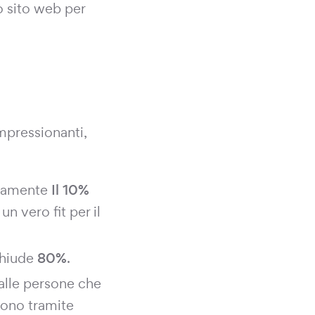
ro sito web per
mpressionanti,
ivamente
Il 10%
un vero fit per il
chiude
80%
.
alle persone che
tono tramite