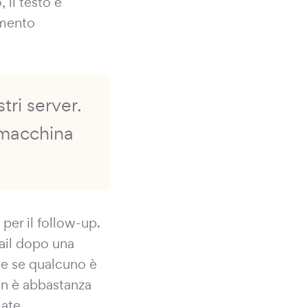
 il testo è
umento
ri server.
 macchina
per il follow-up.
ail dopo una
che se qualcuno è
on è abbastanza
ate,