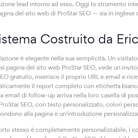
zione lead intorno ad esso. Oggi lo strumento int
agina del sito web di ProStar SEO — sia in inglese 
Sistema Costruito da Eri
llazione è elegante nella sua semplicità. Un visitato
asi pagina del sito web ProStar SEO, vede un invito
EO gratuito, inserisce il proprio URL e email e ric
ticamente il report completo con etichetta bianca
a email di follow-up arriva nella loro casella di p
roStar SEO, con testo personalizzato, colori perso
pondono alla pagina e un'introduzione personalizzat
porto stesso è completamente personalizzabile, i co