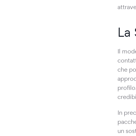
attrave
La 
Il mode
contat
che po
approc
profilo
credibi
In pre
pacche
un sos