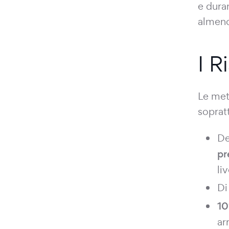
e duran
almeno
I R
Le met
sopratt
De
pr
li
Di
10
ar