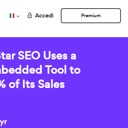
Accedi
Premium
tar SEO Uses a
mbedded Tool to
 of Its Sales
yr