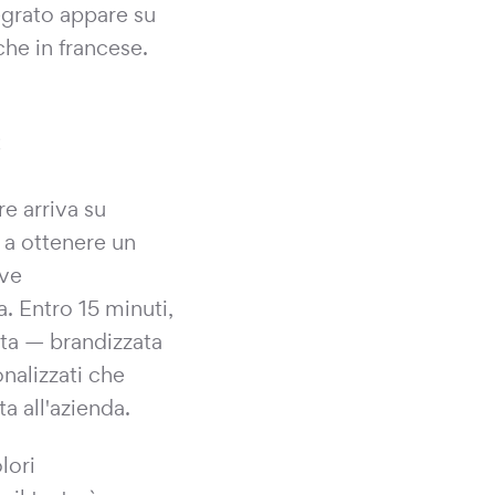
egrato appare su
che in francese.
c
re arriva su
 a ottenere un
eve
. Entro 15 minuti,
osta — brandizzata
nalizzati che
a all'azienda.
lori