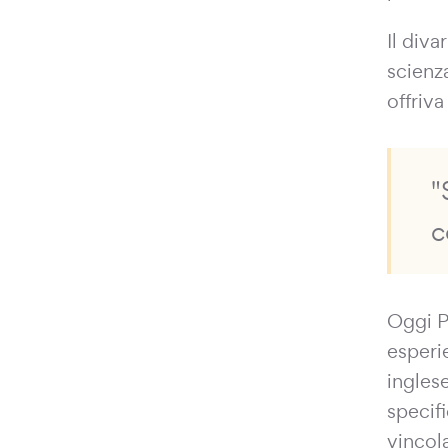
Il div
scienz
offriva
"
c
Oggi Pr
esperie
inglese
specif
vincol