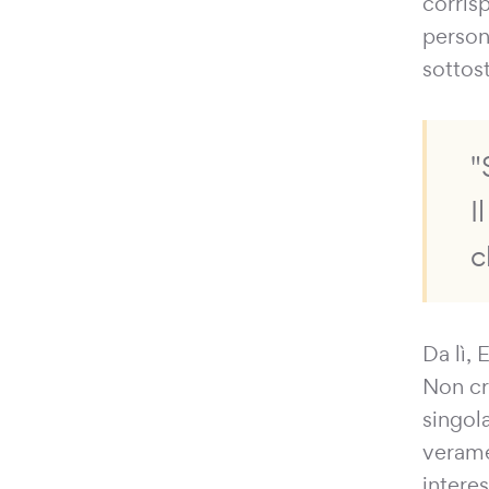
corrisp
person
sottos
"
I
c
Da lì,
Non cr
singol
verame
intere