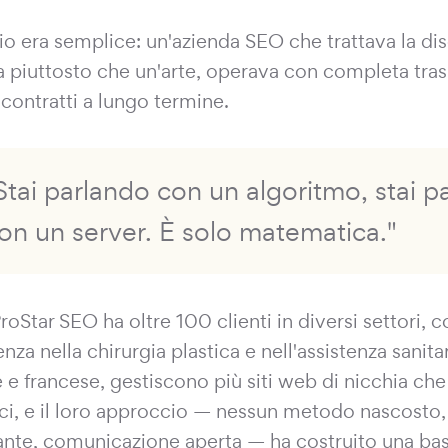
ario era semplice: un'azienda SEO che trattava la d
a piuttosto che un'arte, operava con completa tra
 contratti a lungo termine.
Stai parlando con un algoritmo, stai p
on un server. È solo matematica."
oStar SEO ha oltre 100 clienti in diversi settori, c
nza nella chirurgia plastica e nell'assistenza sanit
 e francese, gestiscono più siti web di nicchia che
ici, e il loro approccio — nessun metodo nascosto,
ante, comunicazione aperta — ha costruito una bas