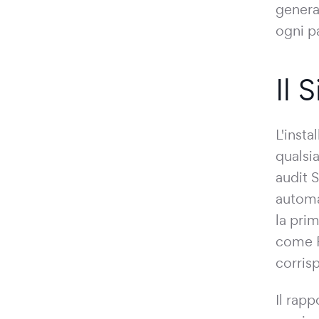
genera
ogni p
Il 
L'insta
qualsi
audit S
automa
la prim
come P
corris
Il rap