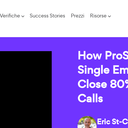
Verifiche
Success Stories
Prezzi
Risorse
How ProS
Single E
Close 80%
Calls
Eric St-C