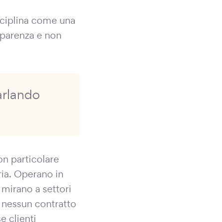
isciplina come una
sparenza e non
arlando
on particolare
aria. Operano in
 mirano a settori
 nessun contratto
e clienti