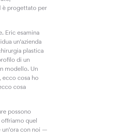
l è progettato per
e. Eric esamina
idua un'azienda
irurgia plastica
profilo di un
un modello. Un
b, ecco cosa ho
 ecco cosa
pure possono
 offriamo quel
e un'ora con noi —