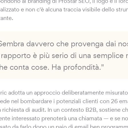
ondono al branding di ProStar SEO, il logo è il loro,
alizzato e non c'è alcuna traccia visibile dello str
tante.
Sembra davvero che provenga dai nost
l rapporto è più serio di una semplice
he conta cose. Ha profondità."
 Eric adotta un approccio deliberatamente misurato 
ede nel bombardare i potenziali clienti con 26 em
a richiesta di audit. In un contesto B2B, sostiene 
nte interessato prenoterà una chiamata — e se n
ssato da farlo dopo un paio di email ben programm