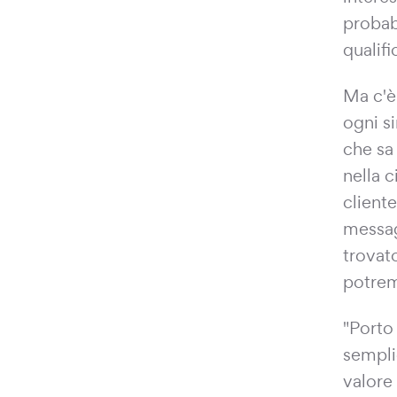
probab
qualifi
Ma c'è
ogni s
che sa
nella c
client
messag
trovat
potrem
"Porto
sempli
valore