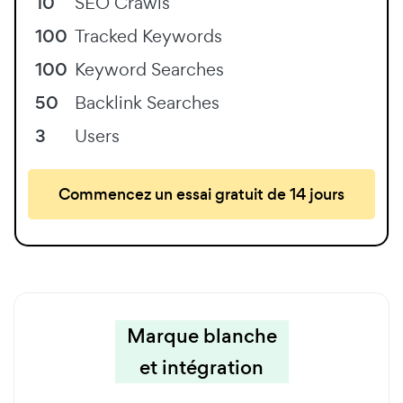
10
SEO Crawls
100
Tracked Keywords
100
Keyword Searches
50
Backlink Searches
3
Users
Commencez un essai gratuit de 14 jours
Marque blanche
et intégration