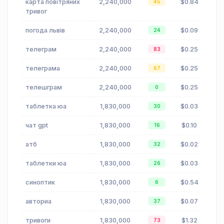
карта повітряних
2,240,000
$0.84
45
тривог
погода львів
2,240,000
$0.09
24
телеграм
2,240,000
$0.25
83
телеграма
2,240,000
$0.25
67
телешграм
2,240,000
$0.25
0
таблетка юа
1,830,000
$0.03
30
чат gpt
1,830,000
$0.10
16
атб
1,830,000
$0.02
32
таблетки юа
1,830,000
$0.03
26
синоптик
1,830,000
$0.54
6
авториа
1,830,000
$0.07
37
тривоги
1,830,000
$1.32
73