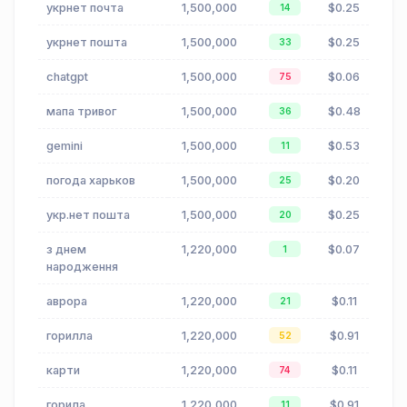
укрнет почта
1,500,000
$0.25
14
укрнет пошта
1,500,000
$0.25
33
chatgpt
1,500,000
$0.06
75
мапа тривог
1,500,000
$0.48
36
gemini
1,500,000
$0.53
11
погода харьков
1,500,000
$0.20
25
укр.нет пошта
1,500,000
$0.25
20
з днем
1,220,000
$0.07
1
народження
аврора
1,220,000
$0.11
21
горилла
1,220,000
$0.91
52
карти
1,220,000
$0.11
74
горила
1,220,000
$0.91
11