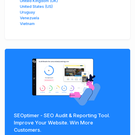
United Kingdom (UK)
United States (US)
Uruguay
Venezuela
Vietnam
SEOptimer - SEO Audit & Reporting Tool.
Improve Your Website. Win More
Customers.