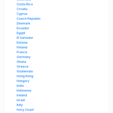
Costa Rica
Croatia
Cyprus
Czech Republic
Denmark
Ecuador
Egypt
El Salvador
Estonia
Finland
France
Germany
Ghana
Greece
Guatemala
Hong Kong
Hungary
India
Indonesia
Ireland
Israel
Italy
Ivory Coast