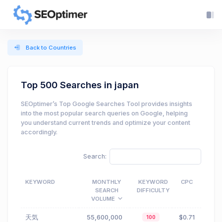
Back to Countries
Top 500 Searches in japan
SEOptimer’s Top Google Searches Tool provides insights
into the most popular search queries on Google, helping
you understand current trends and optimize your content
accordingly.
Search:
KEYWORD
MONTHLY
KEYWORD
CPC
SEARCH
DIFFICULTY
VOLUME
天気
55,600,000
$0.71
100