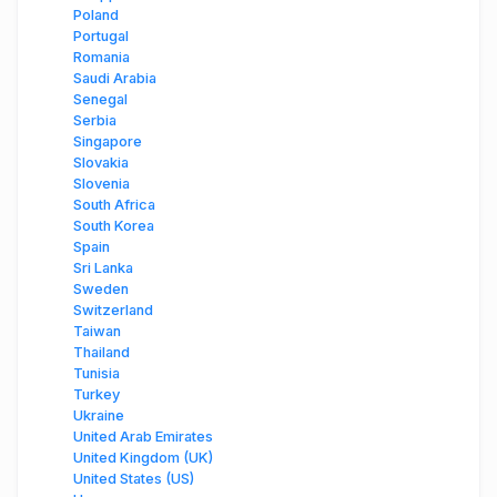
Poland
Portugal
Romania
Saudi Arabia
Senegal
Serbia
Singapore
Slovakia
Slovenia
South Africa
South Korea
Spain
Sri Lanka
Sweden
Switzerland
Taiwan
Thailand
Tunisia
Turkey
Ukraine
United Arab Emirates
United Kingdom (UK)
United States (US)