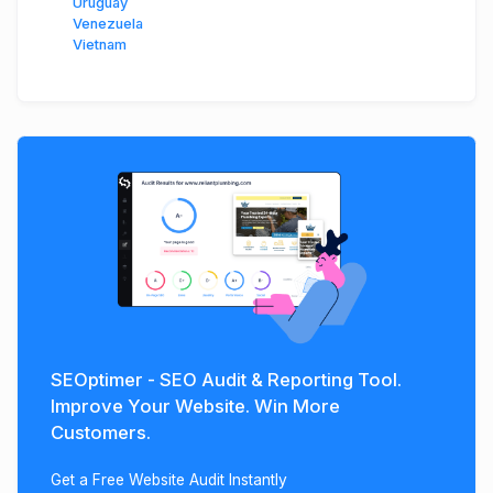
Uruguay
Venezuela
Vietnam
SEOptimer - SEO Audit & Reporting Tool.
Improve Your Website. Win More
Customers.
Get a Free Website Audit Instantly