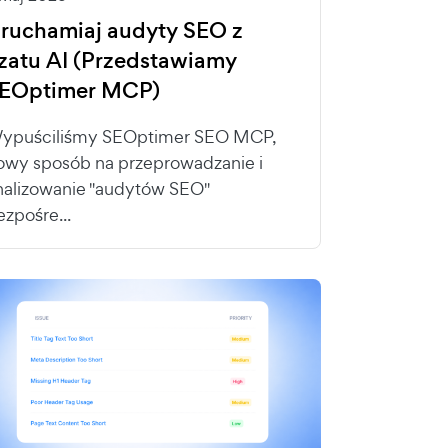
ruchamiaj audyty SEO z
zatu AI (Przedstawiamy
EOptimer MCP)
ypuściliśmy SEOptimer SEO MCP,
owy sposób na przeprowadzanie i
nalizowanie "audytów SEO"
ezpośre...