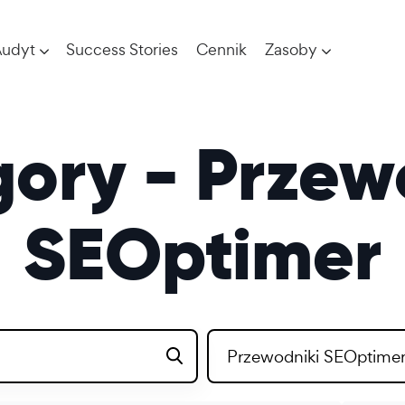
udyt
Success Stories
Cennik
Zasoby
ory - Przew
SEOptimer
Przewodniki SEOptime