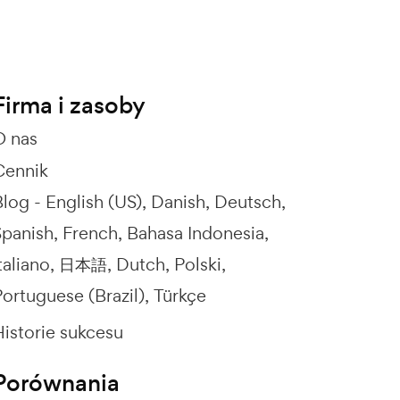
Firma i zasoby
O nas
Cennik
Blog -
English (US)
Danish
Deutsch
Spanish
French
Bahasa Indonesia
taliano
日本語
Dutch
Polski
ortuguese (Brazil)
Türkçe
Historie sukcesu
Porównania