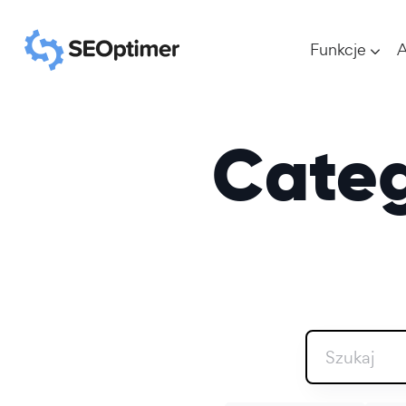
Funkcje
A
Categ