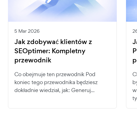
5 Mar 2026
2
Jak zdobywać klientów z
J
SEOptimer: Kompletny
P
przewodnik
p
Co obejmuje ten przewodnik Pod
C
koniec tego przewodnika będziesz
b
dokładnie wiedział, jak: Generuj...
w
ty