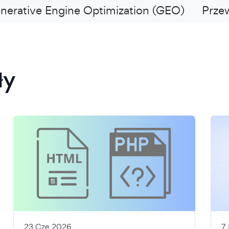
nerative Engine Optimization (GEO)
Prze
ły
23 Cze 2026
7