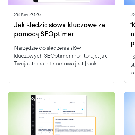
28 Kwi 2026
2
Jak śledzić słowa kluczowe za
1
pomocą SEOptimer
n
p
Narzędzie do śledzenia słów
kluczowych SEOptimer monitoruje, jak
"
Twoja strona internetowa jest [rank...
s
k