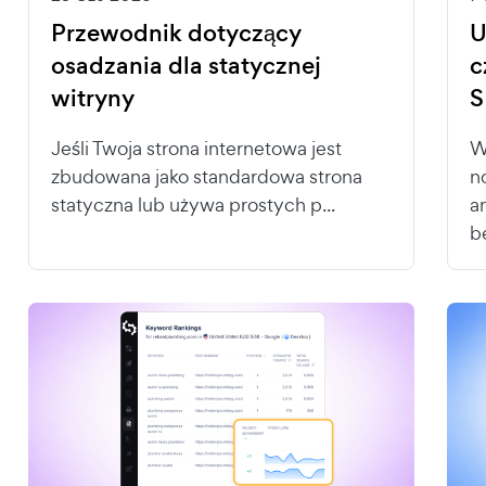
Przewodnik dotyczący
U
osadzania dla statycznej
c
witryny
S
Jeśli Twoja strona internetowa jest
W
zbudowana jako standardowa strona
n
statyczna lub używa prostych p...
a
b