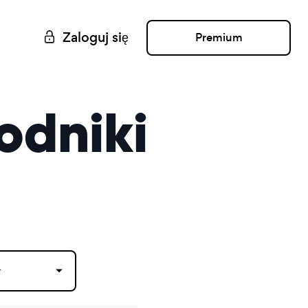
Zaloguj się
Premium
odniki
r