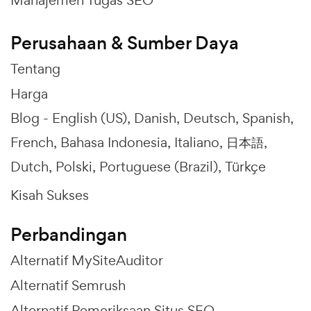
Perusahaan & Sumber Daya
Tentang
Harga
Blog -
English (US)
Danish
Deutsch
Spanish
French
Bahasa Indonesia
Italiano
日本語
Dutch
Polski
Portuguese (Brazil)
Türkçe
Kisah Sukses
Perbandingan
Alternatif MySiteAuditor
Alternatif Semrush
Alternatif Pemeriksaan Situs SEO