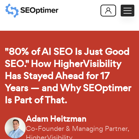
"80% of AI SEO Is Just Good
SEO." How HigherVisibility
Has Stayed Ahead for 17
Years — and Why SEOptimer
Is Part of That.
Adam Heitzman
Co-Founder & Managing Partner,
HigherVisibility