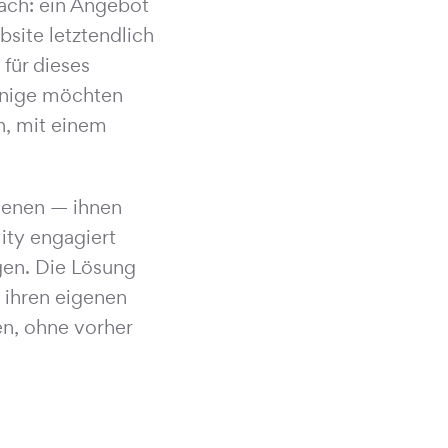
fach: ein Angebot
site letztendlich
 für dieses
Einige möchten
n, mit einem
ienen — ihnen
lity engagiert
ngen. Die Lösung
 ihren eigenen
n, ohne vorher