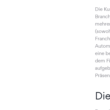
Die Ku
Branch
mehrer
(sowoh
Franch
Automo
eine b
dem Fi
aufgeb
Präsen
Di