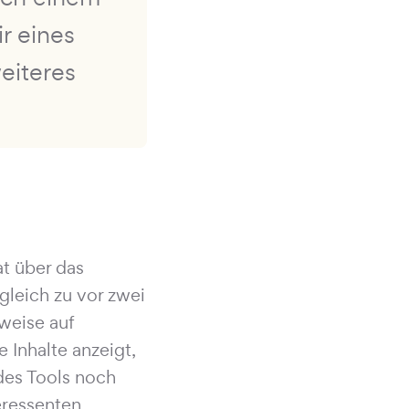
r eines
weiteres
at über das
gleich zu vor zwei
lweise auf
 Inhalte anzeigt,
 des Tools noch
eressenten