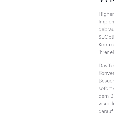
Higher
Implem
gebrau
SEOpti
Kontro
ihrer 
Das To
Konver
Besuch
sofort 
dem Br
visuel
darauf