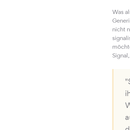
Was al
Generi
nicht 
signali
möchte
Signal
"
i
W
a
d