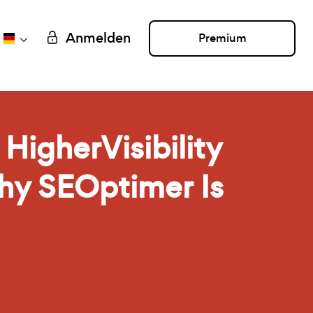
Anmelden
Premium
HigherVisibility
hy SEOptimer Is