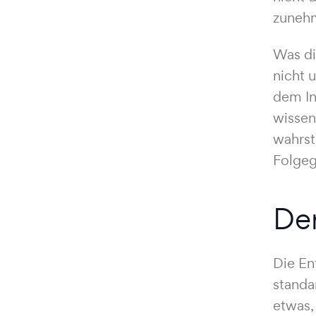
zunehm
Was di
nicht 
dem In
wissen
wahrste
Folgeg
Der
Die En
standa
etwas,