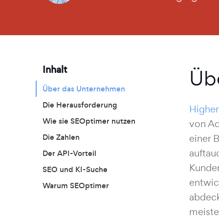
Inhalt
Üb
Über das Unternehmen
Die Herausforderung
HigherV
Wie sie SEOptimer nutzen
von Ad
Die Zahlen
einer 
auftau
Der API-Vorteil
Kunden
SEO und KI-Suche
entwic
Warum SEOptimer
abdeck
meiste