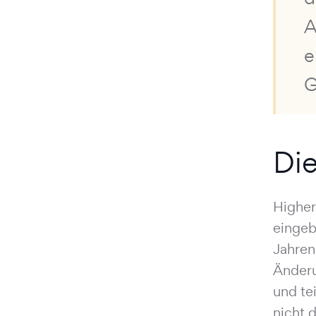
A
e
G
Die
Higher
eingeb
Jahren
Änderu
und te
nicht 