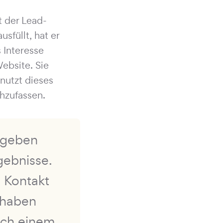
t der Lead-
sfüllt, hat er
 Interesse
Website. Sie
nutzt dieses
chzufassen.
, geben
gebnisse.
 Kontakt
 haben
ach einem