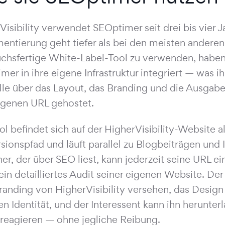
Visibility verwendet SEOptimer seit drei bis vier J
entierung geht tiefer als bei den meisten anderen.
chsfertige White-Label-Tool zu verwenden, haben 
mer in ihre eigene Infrastruktur integriert — was i
lle über das Layout, das Branding und die Ausgabe g
eigenen URL gehostet.
ol befindet sich auf der HigherVisibility-Website 
sionspfad und läuft parallel zu Blogbeiträgen und I
er, der über SEO liest, kann jederzeit seine URL e
ein detailliertes Audit seiner eigenen Website. Der 
anding von HigherVisibility versehen, das Design 
len Identität, und der Interessent kann ihn herunter
 reagieren — ohne jegliche Reibung.