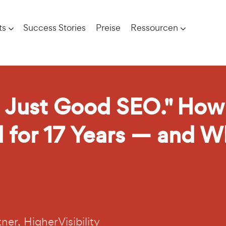
ts
Success Stories
Preise
Ressourcen
 Just Good SEO." How 
 for 17 Years — and W
tner,
HigherVisibility