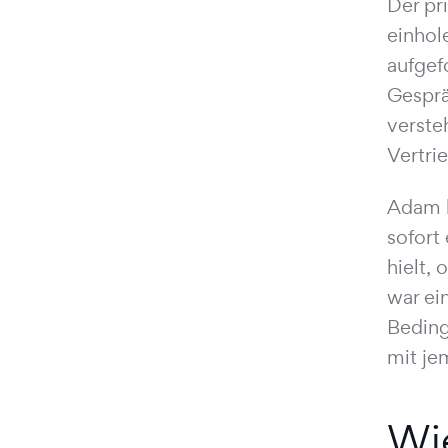
Der pr
einhol
aufgef
Gesprä
verste
Vertri
Adam b
sofort
hielt,
war ei
Beding
mit je
Wi