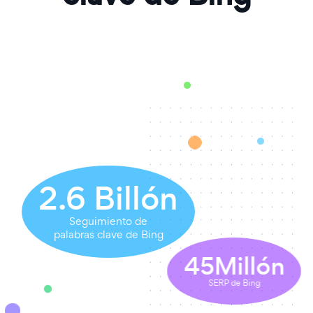
2.6
Billón
Seguimiento de
palabras clave de Bing
45
Millón
SERP de Bing