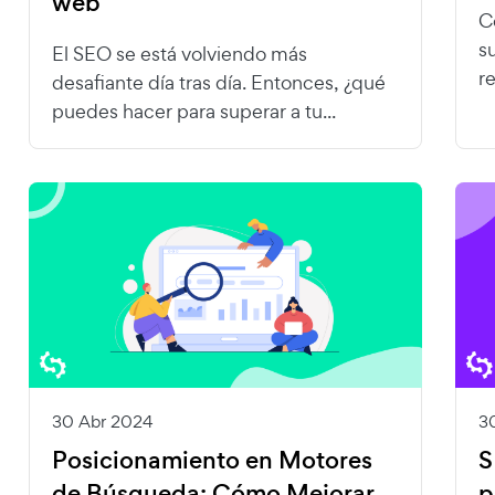
web
C
s
El SEO se está volviendo más
re
desafiante día tras día. Entonces, ¿qué
puedes hacer para superar a tu...
30 Abr 2024
3
Posicionamiento en Motores
S
de Búsqueda: Cómo Mejorar
p