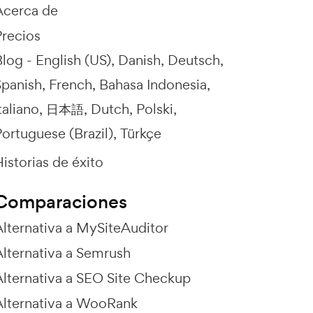
Acerca de
Precios
Blog -
English (US)
Danish
Deutsch
Spanish
French
Bahasa Indonesia
taliano
日本語
Dutch
Polski
ortuguese (Brazil)
Türkçe
istorias de éxito
Comparaciones
Alternativa a MySiteAuditor
Alternativa a Semrush
Alternativa a SEO Site Checkup
Alternativa a WooRank