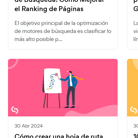
el Ranking de Páginas
G
El objetivo principal de la optimización
L
de motores de búsqueda es clasificar lo
v
más alto posible p...
lí
30 Abr 2024
3
Cómo crear una hoja de ruta
1