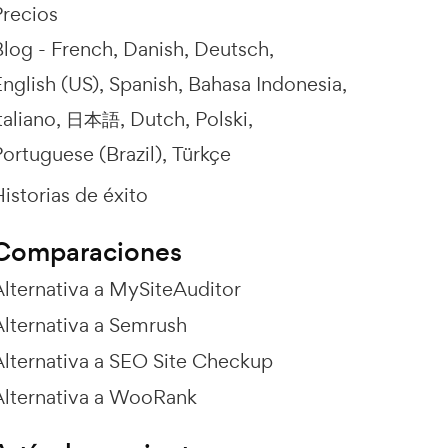
Precios
Blog -
French
Danish
Deutsch
nglish (US)
Spanish
Bahasa Indonesia
taliano
日本語
Dutch
Polski
ortuguese (Brazil)
Türkçe
istorias de éxito
Comparaciones
Alternativa a MySiteAuditor
Alternativa a Semrush
Alternativa a SEO Site Checkup
Alternativa a WooRank