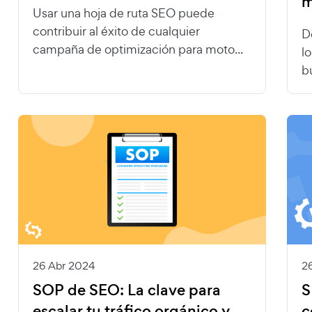
m
Usar una hoja de ruta SEO puede
contribuir al éxito de cualquier
D
campaña de optimización para moto...
l
b
26 Abr 2024
2
SOP de SEO: La clave para
S
escalar tu tráfico orgánico y
c