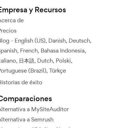
Empresa y Recursos
Acerca de
Precios
Blog -
English (US)
Danish
Deutsch
Spanish
French
Bahasa Indonesia
taliano
日本語
Dutch
Polski
ortuguese (Brazil)
Türkçe
istorias de éxito
Comparaciones
Alternativa a MySiteAuditor
Alternativa a Semrush