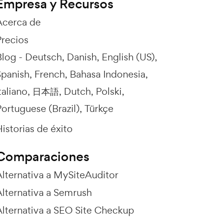
Empresa y Recursos
Acerca de
Precios
Blog -
Deutsch
Danish
English (US)
Spanish
French
Bahasa Indonesia
taliano
日本語
Dutch
Polski
ortuguese (Brazil)
Türkçe
istorias de éxito
Comparaciones
Alternativa a MySiteAuditor
Alternativa a Semrush
Alternativa a SEO Site Checkup