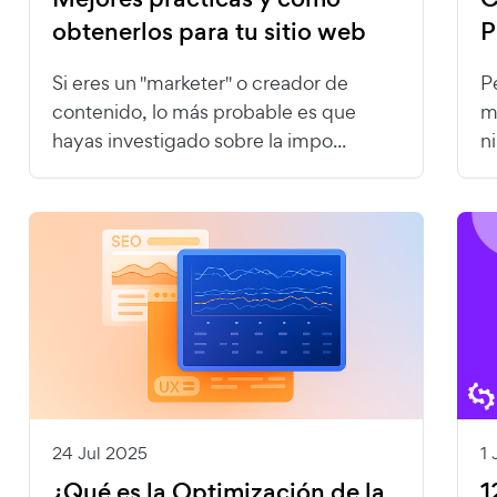
obtenerlos para tu sitio web
P
Si eres un "marketer" o creador de
P
contenido, lo más probable es que
m
hayas investigado sobre la impo...
n
24 Jul 2025
1 
¿Qué es la Optimización de la
1