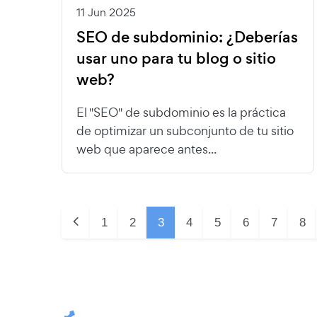
11 Jun 2025
SEO de subdominio: ¿Deberías
usar uno para tu blog o sitio
web?
El "SEO" de subdominio es la práctica
de optimizar un subconjunto de tu sitio
web que aparece antes...
1
2
3
4
5
6
7
8