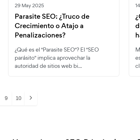
29 May 2025
1
Parasite SEO: ¿Truco de
¿
Crecimiento o Atajo a
d
Penalizaciones?
h
¿Qué es el "Parasite SEO"? El "SEO
M
parásito" implica aprovechar la
e
autoridad de sitios web bi...
cl
9
10