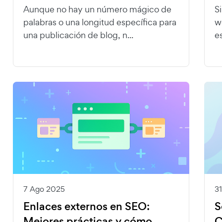
Aunque no hay un número mágico de
S
palabras o una longitud específica para
w
una publicación de blog, n...
e
7 Ago 2025
3
Enlaces externos en SEO:
S
Mejores prácticas y cómo
C