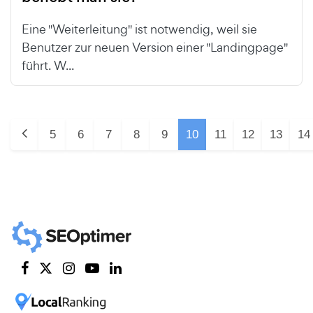
Eine "Weiterleitung" ist notwendig, weil sie
Benutzer zur neuen Version einer "Landingpage"
führt. W...
5
6
7
8
9
10
11
12
13
14