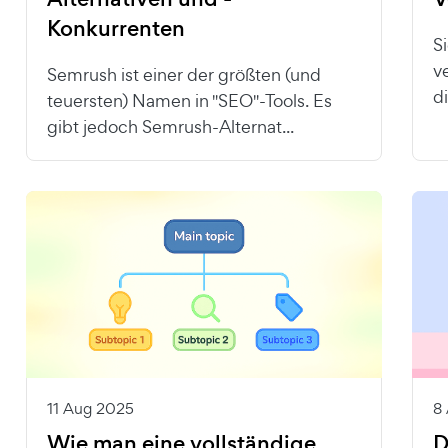
Konkurrenten
S
v
Semrush ist einer der größten (und
d
teuersten) Namen in "SEO"-Tools. Es
gibt jedoch Semrush-Alternat...
11 Aug 2025
8
Wie man eine vollständige
D