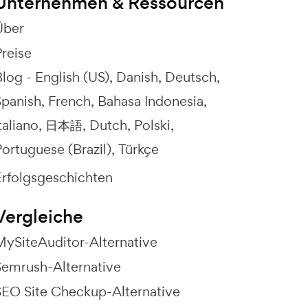
Unternehmen & Ressourcen
Über
Preise
Blog -
English (US)
Danish
Deutsch
Spanish
French
Bahasa Indonesia
taliano
日本語
Dutch
Polski
ortuguese (Brazil)
Türkçe
Erfolgsgeschichten
Vergleiche
MySiteAuditor-Alternative
Semrush-Alternative
SEO Site Checkup-Alternative