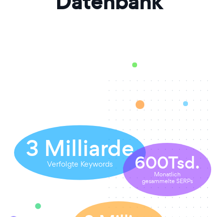
Datenbank
3
Milliarde
600
Tsd.
Verfolgte Keywords
Monatlich
gesammelte SERPs