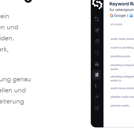
 ein
en und
iden.
ark,
stung genau
ellen und
eiterung