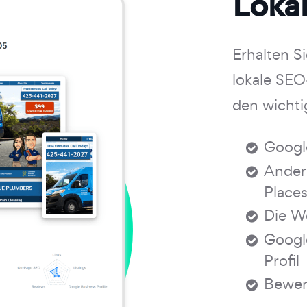
Loka
Erhalten S
lokale SEO
den wichti
Googl
Andere
Places
Die W
Googl
Profil
Bewer