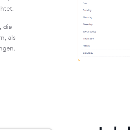
htet.
 die
n, als
ngen.