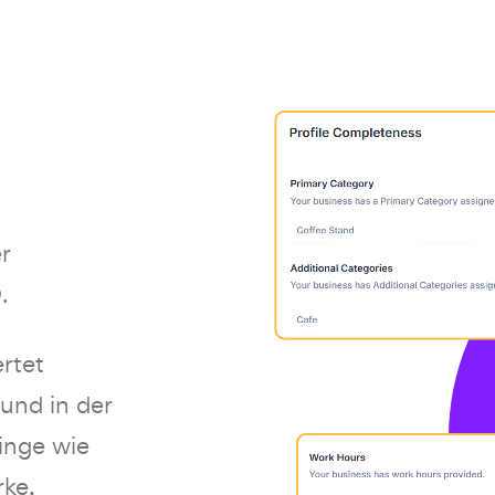
r
.
rtet
 und in der
inge wie
rke,