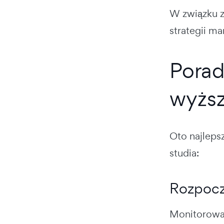
W związku z
strategii m
Porad
wyżs
Oto najleps
studia:
Rozpoczn
Monitorowan