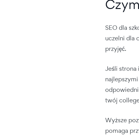
Czym 
SEO dla szk
uczelni dla
przyjęć.
Jeśli stron
najlepszymi
odpowiednic
twój college
Wyższe pozy
pomaga przys