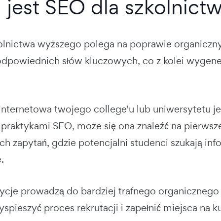
jest SEO dla szkolnict
olnictwa wyższego polega na poprawie organiczny
 odpowiednich słów kluczowych, co z kolei wygener
a internetowa twojego college'u lub uniwersytetu 
 praktykami SEO, może się ona znaleźć na pierwsze
h zapytań, gdzie potencjalni studenci szukają inf
.
cje prowadzą do bardziej trafnego organicznego r
pieszyć proces rekrutacji i zapełnić miejsca na k