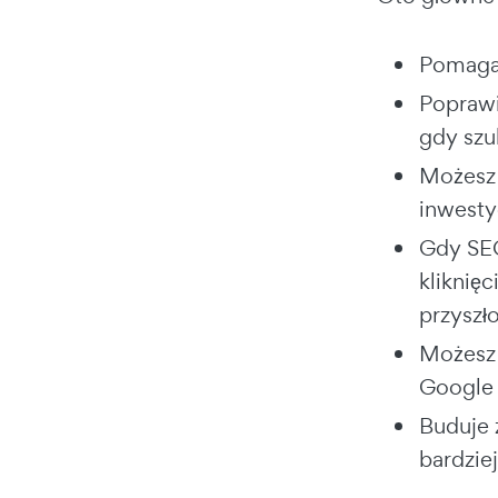
Pomaga 
Poprawi
gdy szu
Możesz 
inwestyc
Gdy SEO
kliknię
przyszło
Możesz 
Google 
Buduje 
bardzie