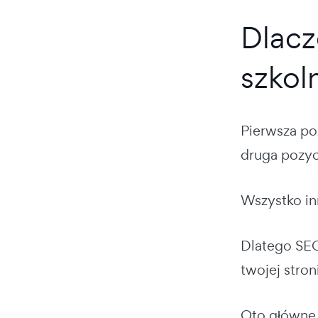
Dlacz
szkol
Pierwsza p
druga pozyc
Wszystko in
Dlatego SEO
twojej stro
Oto główne 