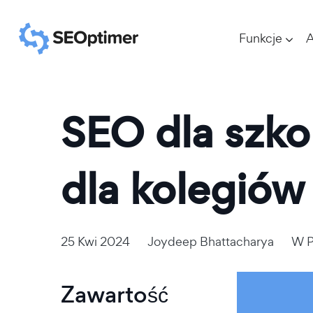
Funkcje
A
SEO dla szko
dla kolegiów
25 Kwi 2024
Joydeep Bhattacharya
W
P
Zawartość