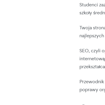
Studenci za
szkoły średn
Twoja stron
najlepszych
SEO, czyli 
internetową
przekształc
Przewodnik 
poprawy org