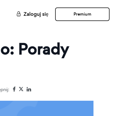
Zaloguj się
Premium
o: Porady
pnij: