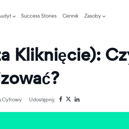
udyt
Success Stories
Cennik
Zasoby
 Kliknięcie): Czy
izować?
g Cyfrowy
Udostępnij: