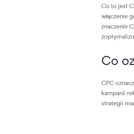
Co to jest 
włączenie g
znaczenie 
zoptymalizo
Co oz
CPC
oznac
kampanii re
strategii ma