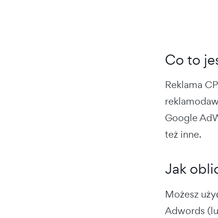
Co to j
Reklama C
reklamodawc
Google AdWo
też inne.
Jak obl
Możesz uży
Adwords (lu