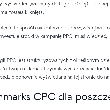
by wyświetleń (wrócimy do tego później) lub innej s
ama została kliknięta.
knięcie to sposób na zmierzenie rzeczywistej wartoś
nwestuje środki w kampanię PPC, musi wiedzieć, il
egii PPC jest strukturyzowanych z określonym dz
ń i twoja reklama otrzymała wystarczającą ilość kl
 będzie ponownie wyświetlana na tej stronie do na
marks CPC dla poszcz