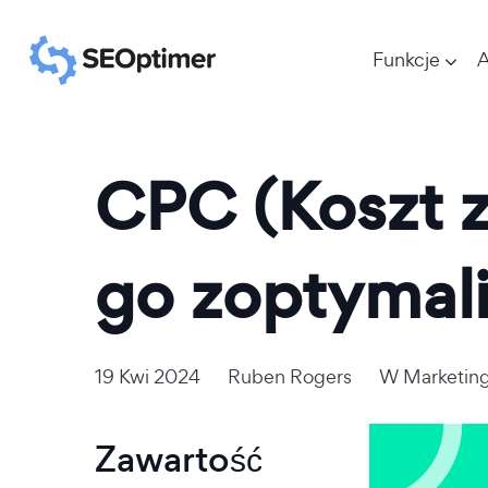
Funkcje
A
CPC (Koszt za
go zoptymal
19 Kwi 2024
Ruben Rogers
W
Marketin
Zawartość