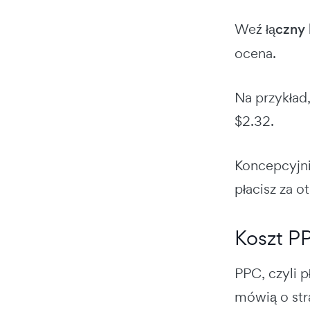
Weź
łączny
ocena.
Na przykład
$2.32.
Koncepcyjni
płacisz za o
Koszt P
PPC, czyli p
mówią o stra