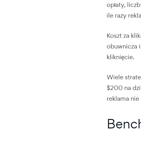
opłaty, licz
ile razy rekl
Koszt za kli
obuwnicza i
kliknięcie.
Wiele strat
$200 na dzie
reklama nie
Bench