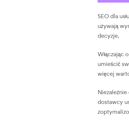
SEO dla usł
używają wys
decyzje.
Włączając 
umieścić sw
więcej wart
Niezależnie
dostawcy us
zoptymalizo