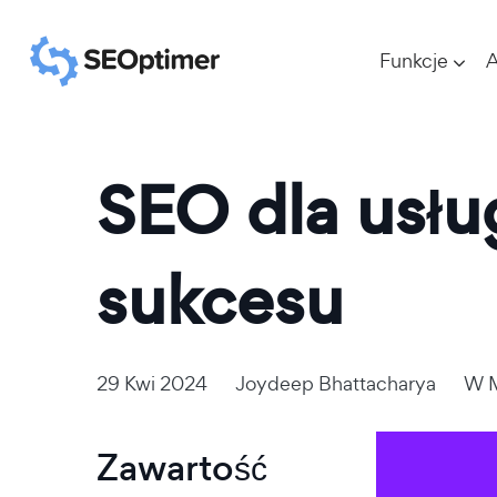
Funkcje
A
SEO dla usł
sukcesu
29 Kwi 2024
Joydeep Bhattacharya
W
Zawartość