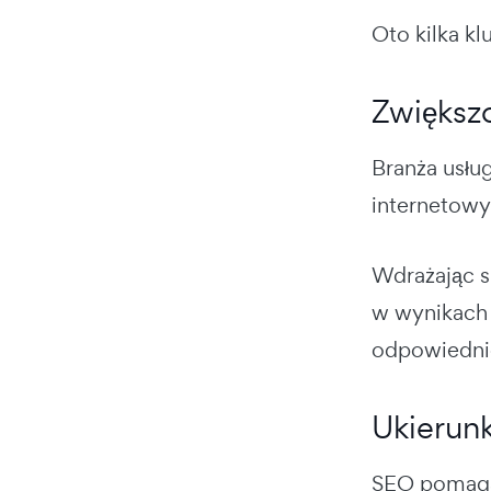
Oto kilka k
Zwiększ
Branża usłu
internetowy
Wdrażając s
w wynikach 
odpowiednic
Ukierun
SEO pomaga 