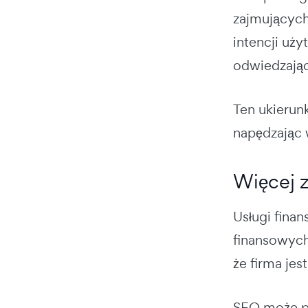
zajmujących
intencji uż
odwiedzając
Ten ukierunk
napędzając 
Więcej z
Usługi finan
finansowych
że firma je
SEO może p