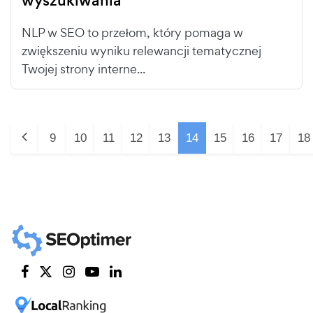
wyszukiwania
NLP w SEO to przełom, który pomaga w
zwiększeniu wyniku relewancji tematycznej
Twojej strony interne...
9
10
11
12
13
14
15
16
17
18