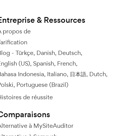
Entreprise & Ressources
À propos de
arification
Blog -
Türkçe
Danish
Deutsch
nglish (US)
Spanish
French
Bahasa Indonesia
Italiano
日本語
Dutch
olski
Portuguese (Brazil)
istoires de réussite
Comparaisons
Alternative à MySiteAuditor