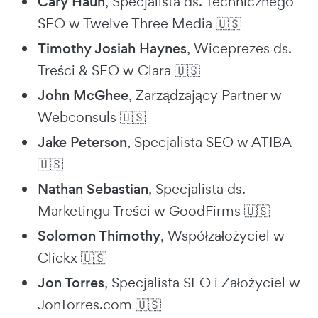
Cary Haun
, Specjalista ds. Technicznego
SEO w Twelve Three Media 🇺🇸
Timothy Josiah Haynes
, Wiceprezes ds.
Treści & SEO w Clara 🇺🇸
John McGhee
, Zarządzający Partner w
Webconsuls 🇺🇸
Jake Peterson
, Specjalista SEO w ATIBA
🇺🇸
Nathan Sebastian
, Specjalista ds.
Marketingu Treści w GoodFirms 🇺🇸
Solomon Thimothy
, Współzałożyciel w
Clickx 🇺🇸
Jon Torres
, Specjalista SEO i Założyciel w
JonTorres.com 🇺🇸