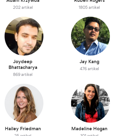
Adam Krzywda
Ruben Rogers
202 artikel
1805 artikel
Joydeep
Jay Kang
Bhattacharya
476 artikel
869 artikel
Hailey Friedman
Madeline Hogan
25 artikel
101 artikel