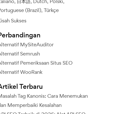
taliano
日本語
Dutch
Polski
ortuguese (Brazil)
Türkçe
Kisah Sukses
Perbandingan
Alternatif MySiteAuditor
Alternatif Semrush
Alternatif Pemeriksaan Situs SEO
Alternatif WooRank
Artikel Terbaru
Masalah Tag Kanonis: Cara Menemukan
dan Memperbaiki Kesalahan