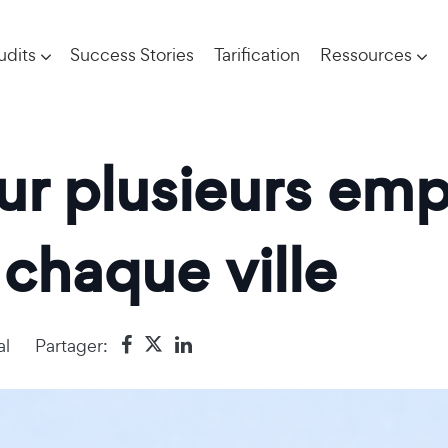
udits
Success Stories
Tarification
Ressources
ur plusieurs em
 chaque ville
al
Partager: