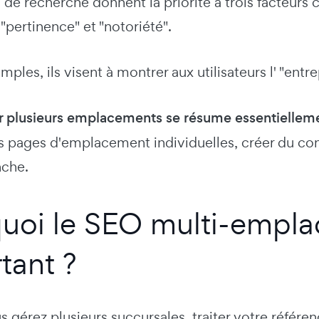
de recherche donnent la priorité à trois facteurs cl
 "pertinence" et "notoriété".
mples, ils visent à montrer aux utilisateurs l' "entr
 plusieurs emplacements se résume essentiellement
s pages d'emplacement individuelles, créer du cont
nche.
uoi le SEO multi-empla
tant ?
s gérez plusieurs succursales, traiter votre ré