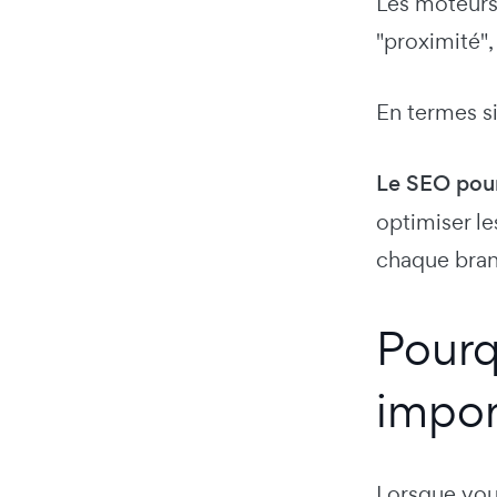
Les moteurs 
"proximité",
En termes si
Le SEO pour
optimiser le
chaque bra
Pourq
impor
Lorsque vou