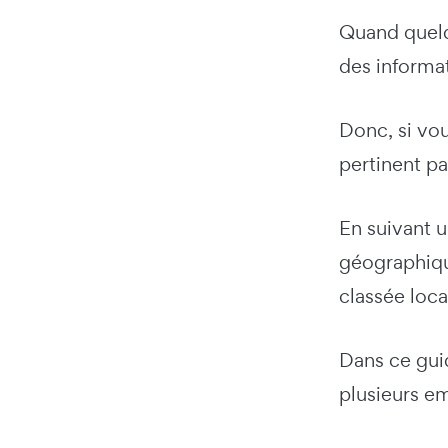
Quand quelqu
des informat
Donc, si vou
pertinent p
En suivant 
géographiqu
classée loc
Dans ce gui
plusieurs e