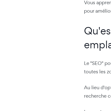
Vous apprend
pour amélior
Qu'es
empl
Le "SEO" pou
toutes les z
Au lieu d'op
recherche c