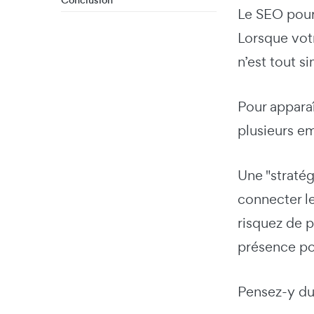
Conclusion
Le SEO pour 
Lorsque votr
n’est tout s
Pour appara
plusieurs e
Une "straté
connecter le
risquez de p
présence p
Pensez-y du 