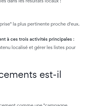
és dans les résultats locaux :
eprise" la plus pertinente proche d'eux.
 à ces trois activités principales
:
enu localisé et gérer les listes pour
cements est-il
férencement comme une "campagne