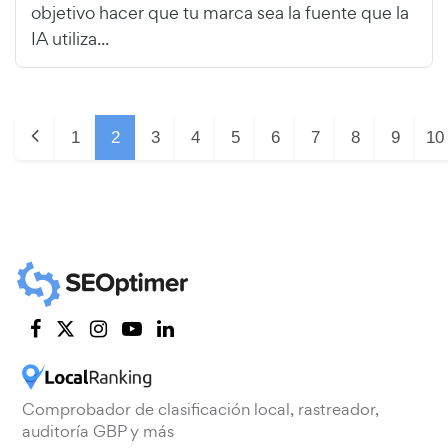
objetivo hacer que tu marca sea la fuente que la
IA utiliza...
1
2
3
4
5
6
7
8
9
10
Comprobador de clasificación local, rastreador,
auditoría GBP y más