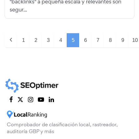
"backlinks" a pequeña escala y relevantes son
segur...
1
2
3
4
5
6
7
8
9
10
Comprobador de clasificación local, rastreador,
auditoría GBP y más