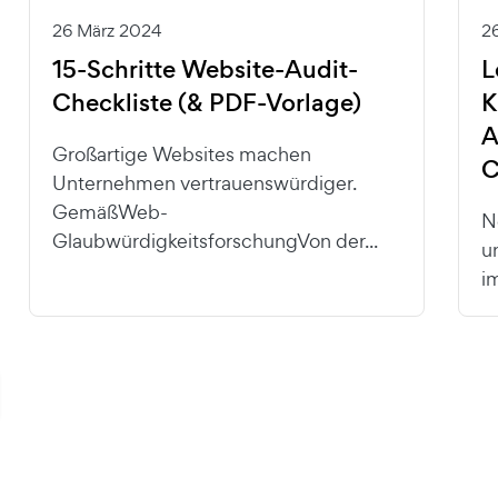
26 März 2024
2
15-Schritte Website-Audit-
L
Checkliste (& PDF-Vorlage)
K
A
Großartige Websites machen
C
Unternehmen vertrauenswürdiger.
GemäßWeb-
N
GlaubwürdigkeitsforschungVon der...
u
i