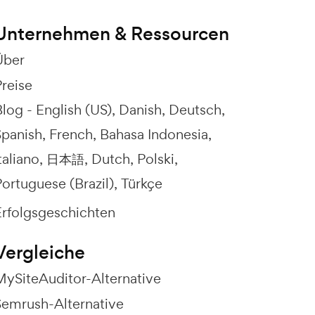
Unternehmen & Ressourcen
Über
Preise
Blog -
English (US)
Danish
Deutsch
Spanish
French
Bahasa Indonesia
taliano
日本語
Dutch
Polski
ortuguese (Brazil)
Türkçe
Erfolgsgeschichten
Vergleiche
MySiteAuditor-Alternative
Semrush-Alternative